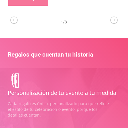
Las
producto
opciones
tiene
se
múltiples
pueden
variantes.
1/8
elegir
Las
en
opciones
la
se
página
pueden
de
elegir
producto
Regalos que cuentan tu historia
en
la
página
de
producto
Personalización de tu evento a tu medida
Cada regalo es único, personalizado para que refleje
el estilo de tu celebración o evento, porque los
detalles cuentan.