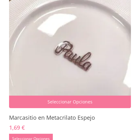
Seleccionar Opciones
Este
Marcasitio en Metacrilato Espejo
producto
tiene
1,69
€
múltiples
variantes.
Este
Seleccionar Opciones