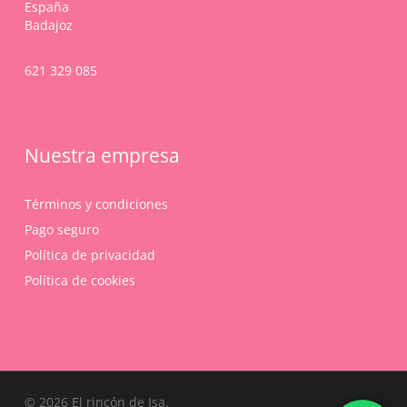
España
Badajoz
621 329 085
Nuestra empresa
Términos y condiciones
Pago seguro
Política de privacidad
Política de cookies
Subtotal:
0,00
€
© 2026 El rincón de Isa.