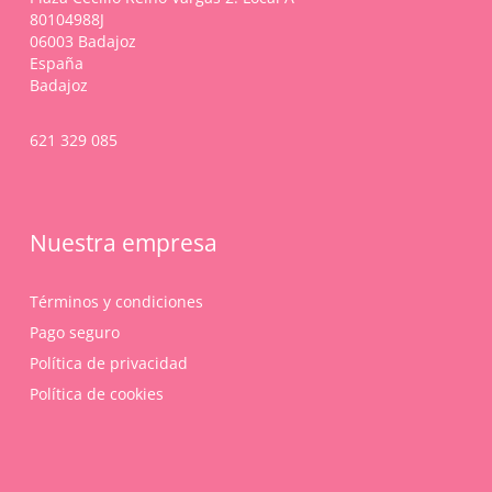
80104988J
de
06003 Badajoz
producto
España
Badajoz
621 329 085
Nuestra empresa
Términos y condiciones
Pago seguro
Política de privacidad
Política de cookies