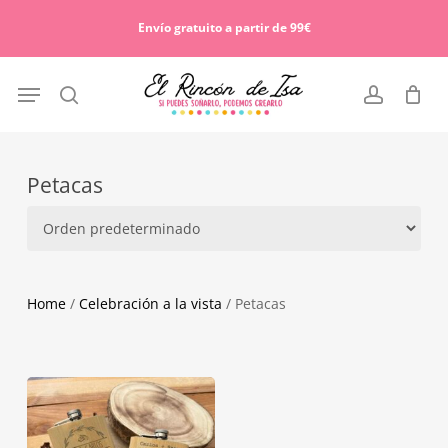
Skip
Menu
to
Envío gratuito a partir de 99€
Cart
Close
main
Cart
content
Menu
search
account
Petacas
Home
/
Celebración a la vista
/ Petacas