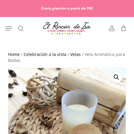
Skip
Menu
to
Envío gratuito a partir de 99€
Cart
Close
main
Cart
content
Menu
search
account
Home
/
Celebración a la vista
/
Velas
/ Vela Aromática para
Bodas