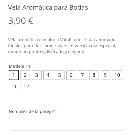
Vela Aromática para Bodas
3,90
€
Vela aromática con olor a Vainilla de cristal ahumado,
ideales para dar como regalo en vuestro día especial,
dando un punto sofisticado y elegante.
Modelo
: 1
1
2
3
4
5
6
7
8
9
10
11
12
(required)
Nombres de la pareja
*