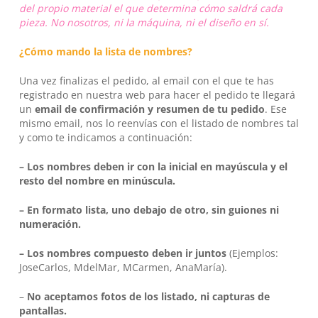
del propio material el que determina cómo saldrá cada
pieza. No nosotros, ni la máquina, ni el diseño en sí.
¿Cómo mando la lista de nombres?
Una vez finalizas el pedido, al email con el que te has
No hay productos en el carrito.
registrado en nuestra web para hacer el pedido te llegará
un
email de confirmación y resumen de tu pedido
. Ese
Go To Shop
mismo email, nos lo reenvías con el listado de nombres tal
y como te indicamos a continuación:
– Los nombres deben ir con la inicial en mayúscula y el
resto del nombre en minúscula.
–
En formato lista, uno debajo de otro, sin guiones ni
numeración.
– Los nombres compuesto deben ir juntos
(Ejemplos:
JoseCarlos, MdelMar, MCarmen, AnaMaría).
–
No aceptamos fotos de los listado, ni capturas de
pantallas.