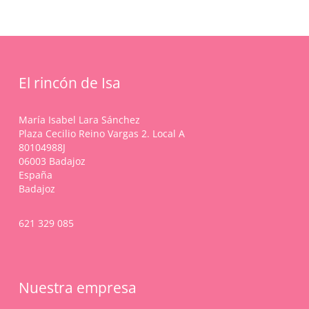
elegir
elegir
Las
en
en
opciones
la
la
se
página
página
pueden
de
de
elegir
producto
El rincón de Isa
producto
en
la
página
María Isabel Lara Sánchez
de
Plaza Cecilio Reino Vargas 2. Local A
producto
80104988J
06003 Badajoz
España
Badajoz
621 329 085
Nuestra empresa