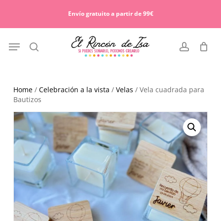
Skip
Menu
to
Envío gratuito a partir de 99€
Cart
Close
main
Cart
content
Menu
search
account
Home
/
Celebración a la vista
/
Velas
/ Vela cuadrada para
Bautizos