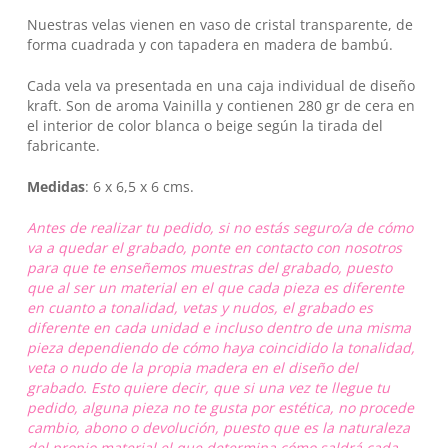
Nuestras velas vienen en vaso de cristal transparente, de
forma cuadrada y con tapadera en madera de bambú.
Cada vela va presentada en una caja individual de diseño
kraft. Son de aroma Vainilla y contienen 280 gr de cera en
el interior de color blanca o beige según la tirada del
fabricante.
Medidas
: 6 x 6,5 x 6 cms.
Antes de realizar tu pedido, si no estás seguro/a de cómo
va a quedar el grabado, ponte en contacto con nosotros
para que te enseñemos muestras del grabado, puesto
que al ser un material en el que cada pieza es diferente
en cuanto a tonalidad, vetas y nudos, el grabado es
No hay productos en el carrito.
diferente en cada unidad e incluso dentro de una misma
pieza dependiendo de cómo haya coincidido la tonalidad,
veta o nudo de la propia madera en el diseño del
Go To Shop
grabado. Esto quiere decir, que si una vez te llegue tu
pedido, alguna pieza no te gusta por estética, no procede
cambio, abono o devolución, puesto que es la naturaleza
del propio material el que determina cómo saldrá cada