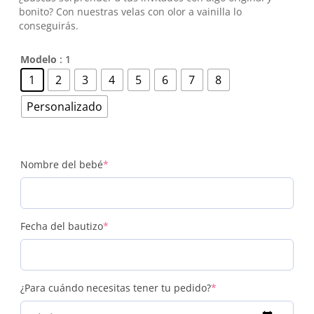
bonito? Con nuestras velas con olor a vainilla lo
conseguirás.
Modelo
: 1
1
2
3
4
5
6
7
8
Personalizado
(required)
Nombre del bebé
*
(required)
Fecha del bautizo
*
(required)
¿Para cuándo necesitas tener tu pedido?
*