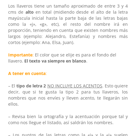
Los llaveros tiene un tamaño aproximado de entre 3 y 4
cms de
alto
en total (midiendo desde el alto de la letra
mayúscula inicial hasta la parte baja de las letras bajas
como la «j», «g», etc), el resto del nombre irá en
proporción, teniendo en cuenta que existen nombres más
largos (ejemplo: Alejandro, Estefanía) y nombres más
cortos (ejemplo: Ana, Elsa, Juan).
Importante
:
El color que se elije es para el fondo del
llavero.
El texto va siempre en blanco
.
A tener en cuenta
:
– El
tipo de letra 2
NO INCLUYE LOS ACENTOS
. Esto quiere
decir, que si te gusta la tipo 2 para tus llaveros, los
nombres que nos envíes y lleven acento, te llegarán sin
No hay productos en el carrito.
ellos.
Go To Shop
– Revisa bien la ortografía y la acentuación porque tal y
como nos llegue el listado, así saldrán los nombres.
– Los puntos de las letras como la «i» y la «j» suelen