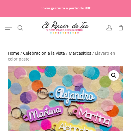
Skip
Menu
to
Envío gratuito a partir de 99€
Cart
Close
main
Cart
content
Menu
search
account
Home
/
Celebración a la vista
/
Marcasitios
/ Llavero en
color pastel