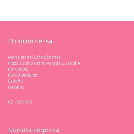
pueden
pueden
1,19 €
múltiples
elegir
elegir
hasta
variantes.
en
en
1,40 €
Las
la
la
opciones
página
página
se
de
de
pueden
producto
producto
El rincón de Isa
elegir
en
la
María Isabel Lara Sánchez
página
Plaza Cecilio Reino Vargas 2. Local A
de
80104988J
producto
06003 Badajoz
España
Badajoz
621 329 085
Nuestra empresa