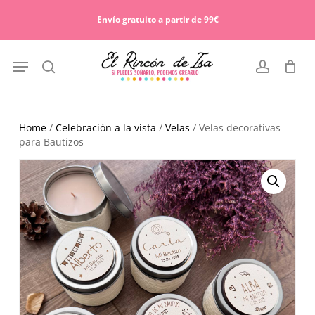
Skip
Menu
to
Envío gratuito a partir de 99€
Cart
Close
main
Cart
content
Menu
search
account
Home
/
Celebración a la vista
/
Velas
/ Velas decorativas
para Bautizos