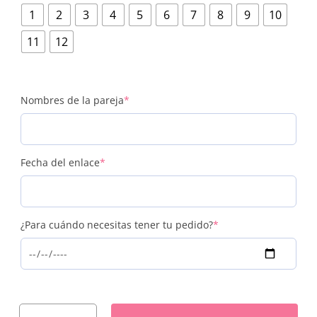
1
2
3
4
5
6
7
8
9
10
11
12
(required)
Nombres de la pareja
*
(required)
Fecha del enlace
*
(required)
¿Para cuándo necesitas tener tu pedido?
*