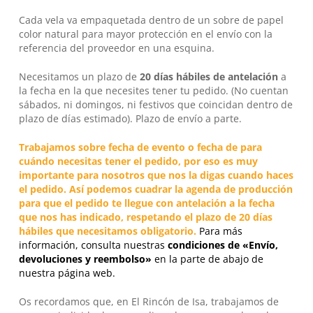
Cada vela va empaquetada dentro de un sobre de papel
color natural para mayor protección en el envío con la
referencia del proveedor en una esquina.
Necesitamos un plazo de
20 días hábiles
de antelación
a
No hay productos en el carrito.
la fecha en la que necesites tener tu pedido. (No cuentan
sábados, ni domingos, ni festivos que coincidan dentro de
Go To Shop
plazo de días estimado). Plazo de envío a parte.
Trabajamos sobre fecha de evento o fecha de para
cuándo necesitas tener el pedido, por eso es muy
importante para nosotros que nos la digas cuando haces
el pedido. Así podemos cuadrar la agenda de producción
para que el pedido te llegue con antelación a la fecha
que nos has indicado, respetando el plazo de 20 días
hábiles que necesitamos obligatorio.
Para más
información, consulta nuestras
condiciones de «Envío,
devoluciones y reembolso»
en la parte de abajo de
nuestra página web.
Os recordamos que, en
El Rincón de Isa
, trabajamos de