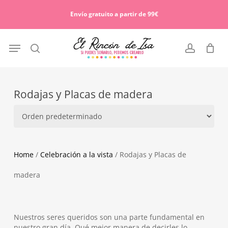
Skip
Menu
to
Envío gratuito a partir de 99€
Cart
Close
main
Cart
content
Menu
search
account
Rodajas y Placas de madera
Home
/
Celebración a la vista
/ Rodajas y Placas de
madera
Nuestros seres queridos son una parte fundamental en
nuestro gran día. Qué mejor manera de decirles lo