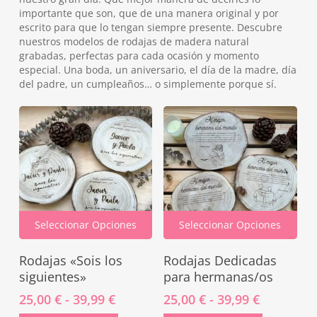
importante que son, que de una manera original y por
escrito para que lo tengan siempre presente. Descubre
nuestros modelos de rodajas de madera natural
grabadas, perfectas para cada ocasión y momento
especial. Una boda, un aniversario, el día de la madre, día
del padre, un cumpleaños… o simplemente porque sí.
Seleccionar Opciones
Seleccionar Opciones
Este
Este
Rodajas «Sois los
Rodajas Dedicadas
producto
producto
tiene
tiene
siguientes»
para hermanas/os
múltiples
múltiples
Rango
Rango
25,00
€
-
39,99
€
25,00
€
-
39,99
€
variantes.
variantes.
de
de
Las
Las