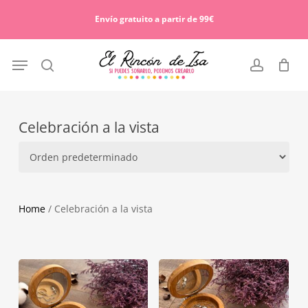
Skip
Menu
to
Envío gratuito a partir de 99€
Cart
Close
main
Cart
content
Menu
search
account
Celebración a la vista
Home
/ Celebración a la vista