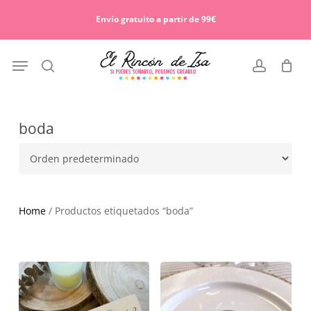
Skip
Menu
to
Envío gratuito a partir de 99€
Cart
Close
main
Cart
content
Menu
search
account
boda
Home
/ Productos etiquetados “boda”