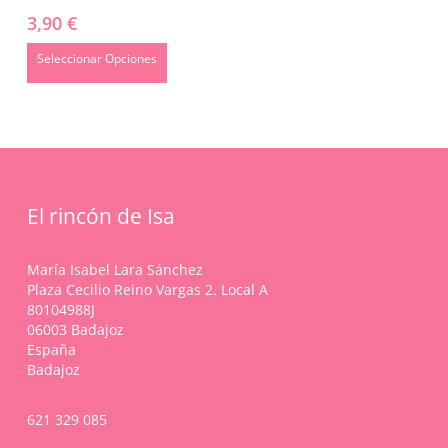
múltiples
3,90
€
variantes.
Las
Este
Seleccionar Opciones
opciones
producto
se
tiene
pueden
múltiples
elegir
variantes.
en
Las
la
opciones
página
se
de
El rincón de Isa
pueden
producto
elegir
en
María Isabel Lara Sánchez
la
Plaza Cecilio Reino Vargas 2. Local A
página
80104988J
de
06003 Badajoz
producto
España
Badajoz
621 329 085