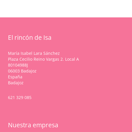
tiene
pueden
múltiples
elegir
variantes.
en
Las
la
opciones
página
se
de
pueden
El rincón de Isa
producto
elegir
en
María Isabel Lara Sánchez
la
Plaza Cecilio Reino Vargas 2. Local A
página
80104988J
de
06003 Badajoz
producto
España
Badajoz
621 329 085
Nuestra empresa