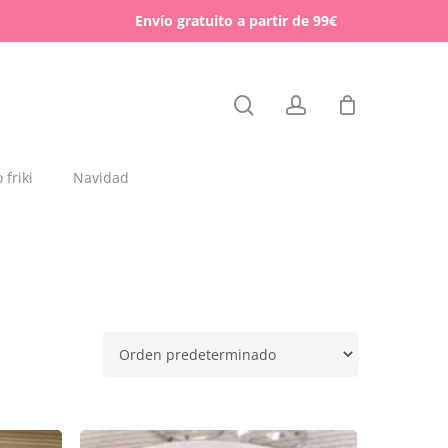
Menu
Envío gratuito a partir de 99€
Close
search
account
Cart
friki
Navidad
dajas y placas de madera
rchas
lígrafos dedicados
esos para mascotas