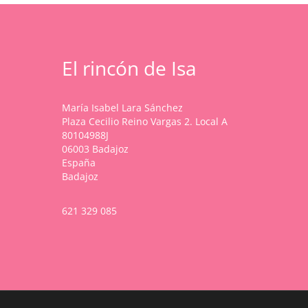
en
en
39,99 €
Las
la
la
opciones
página
página
se
de
de
pueden
El rincón de Isa
producto
producto
elegir
en
la
María Isabel Lara Sánchez
página
Plaza Cecilio Reino Vargas 2. Local A
de
80104988J
producto
06003 Badajoz
España
Badajoz
621 329 085