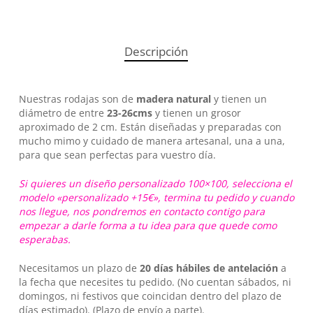
Descripción
Nuestras rodajas son de
madera natural
y tienen un
diámetro de entre
23-26cms
y tienen un grosor
aproximado de 2 cm. Están diseñadas y preparadas con
mucho mimo y cuidado de manera artesanal, una a una,
para que sean perfectas para vuestro día.
No hay productos en el carrito.
Si quieres un diseño personalizado 100×100, selecciona el
modelo «personalizado +15€», termina tu pedido y cuando
nos llegue, nos pondremos en contacto contigo para
Go To Shop
empezar a darle forma a tu idea para que quede como
esperabas.
Necesitamos un plazo de
20 días hábiles
de antelación
a
la fecha que necesites tu pedido. (No cuentan sábados, ni
domingos, ni festivos que coincidan dentro del plazo de
días estimado). (Plazo de envío a parte).