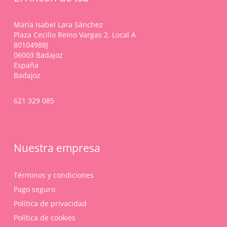
la
página
María Isabel Lara Sánchez
de
Plaza Cecilio Reino Vargas 2. Local A
producto
80104988J
06003 Badajoz
España
Badajoz
621 329 085
Nuestra empresa
Términos y condiciones
Pago seguro
Política de privacidad
Política de cookies