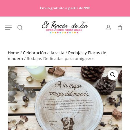
Skip
Menu
to
Envío gratuito a partir de 99€
Cart
Close
main
Cart
content
Menu
search
account
Home
/
Celebración a la vista
/
Rodajas y Placas de
madera
/ Rodajas Dedicadas para amigas/os