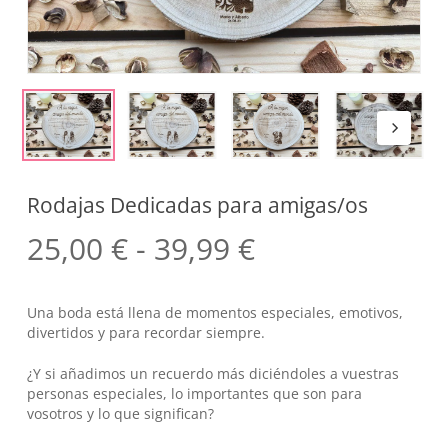
Rodajas Dedicadas para amigas/os
Rango
25,00
€
-
39,99
€
de
precios:
Una boda está llena de momentos especiales, emotivos,
desde
divertidos y para recordar siempre.
25,00 €
¿Y si añadimos un recuerdo más diciéndoles a vuestras
hasta
personas especiales, lo importantes que son para
vosotros y lo que significan?
39,99 €