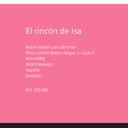
elegir
hasta
variantes.
en
39,99 €
Las
la
opciones
página
se
de
pueden
El rincón de Isa
producto
elegir
en
la
María Isabel Lara Sánchez
página
Plaza Cecilio Reino Vargas 2. Local A
de
80104988J
producto
06003 Badajoz
España
Badajoz
621 329 085