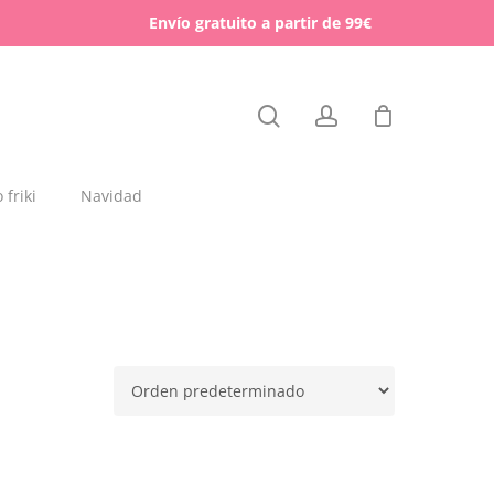
Menu
Envío gratuito a partir de 99€
Close
search
account
Cart
friki
Navidad
dajas y placas de madera
rchas
lígrafos dedicados
esos para mascotas