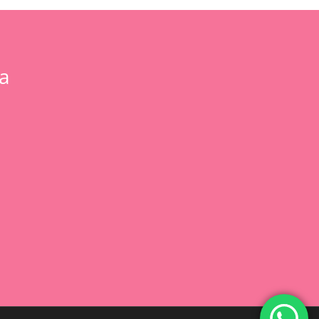
a
0,00
€
 Carrito
Finalizar Compra