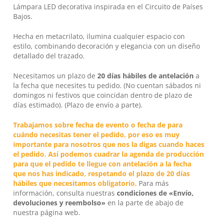
Lámpara LED decorativa inspirada en el Circuito de Países
Bajos.
Hecha en metacrilato, ilumina cualquier espacio con
estilo, combinando decoración y elegancia con un diseño
detallado del trazado.
Necesitamos un plazo de
20 días hábiles
de antelación
a
la fecha que necesites tu pedido. (No cuentan sábados ni
domingos ni festivos que coincidan dentro de plazo de
días estimado). (Plazo de envío a parte).
Trabajamos sobre fecha de evento o fecha de para
cuándo necesitas tener el pedido, por eso es muy
importante para nosotros que nos la digas cuando haces
el pedido. Así podemos cuadrar la agenda de producción
para que el pedido te llegue con antelación a la fecha
que nos has indicado, respetando el plazo de 20 días
No hay productos en el carrito.
hábiles que necesitamos obligatorio.
Para más
información, consulta nuestras
condiciones de «Envío,
Go To Shop
devoluciones y reembolso»
en la parte de abajo de
nuestra página web.