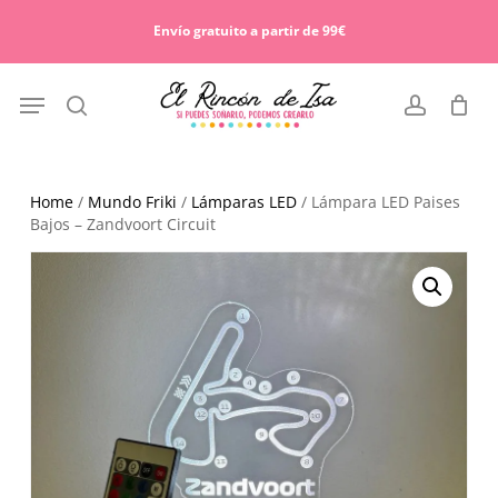
Skip
Menu
to
Envío gratuito a partir de 99€
Cart
Close
main
Cart
content
Menu
search
account
Home
/
Mundo Friki
/
Lámparas LED
/ Lámpara LED Paises
Bajos – Zandvoort Circuit