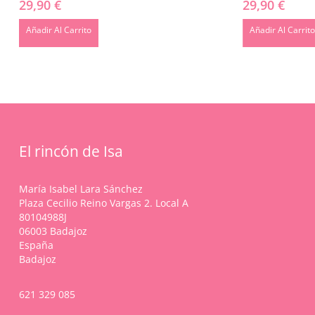
29,90
€
29,90
€
Añadir Al Carrito
Añadir Al Carrit
El rincón de Isa
María Isabel Lara Sánchez
Plaza Cecilio Reino Vargas 2. Local A
80104988J
06003 Badajoz
España
Badajoz
621 329 085