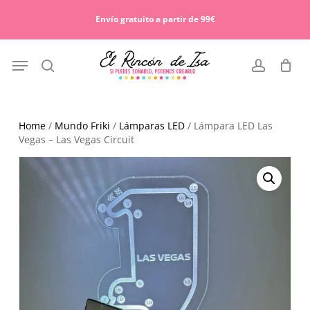
Skip
Menu
to
Envío gratuito a partir de 99€
Cart
Close
main
Cart
content
Menu
search
account
Home
/
Mundo Friki
/
Lámparas LED
/ Lámpara LED Las
Vegas – Las Vegas Circuit