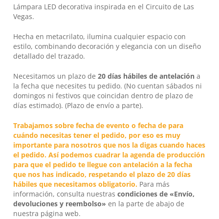
Lámpara LED decorativa inspirada en el Circuito de Las
Vegas.
Hecha en metacrilato, ilumina cualquier espacio con
estilo, combinando decoración y elegancia con un diseño
detallado del trazado.
Necesitamos un plazo de
20 días hábiles
de antelación
a
la fecha que necesites tu pedido. (No cuentan sábados ni
domingos ni festivos que coincidan dentro de plazo de
días estimado). (Plazo de envío a parte).
Trabajamos sobre fecha de evento o fecha de para
cuándo necesitas tener el pedido, por eso es muy
importante para nosotros que nos la digas cuando haces
el pedido. Así podemos cuadrar la agenda de producción
para que el pedido te llegue con antelación a la fecha
que nos has indicado, respetando el plazo de 20 días
No hay productos en el carrito.
hábiles que necesitamos obligatorio.
Para más
información, consulta nuestras
condiciones de «Envío,
Go To Shop
devoluciones y reembolso»
en la parte de abajo de
nuestra página web.