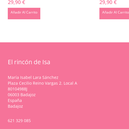
29,90
€
29,90
€
Añadir Al Carrito
Añadir Al Carrit
El rincón de Isa
María Isabel Lara Sánchez
Plaza Cecilio Reino Vargas 2. Local A
80104988J
06003 Badajoz
España
Badajoz
621 329 085