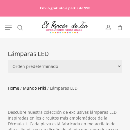
Skip
Menu
to
Envío gratuito a partir de 99€
Cart
Close
main
Cart
content
Menu
search
account
Lámparas LED
Home
/
Mundo Friki
/ Lámparas LED
Descubre nuestra colección de exclusivas lámparas LED
inspiradas en los circuitos más emblemáticos de la
Fórmula 1. Cada pieza está fabricada en metacrilato de
alta calidad, con un diseño detallado que reproduce con