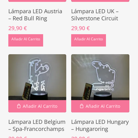
Lámpara LED Austria
Lámpara LED UK –
– Red Bull Ring
Silverstone Circuit
29,90
€
29,90
€
Añadir Al Carrito
Añadir Al Carrito
Añadir Al Carrito
Añadir Al Carrito
Lámpara LED Belgium
Lámpara LED Hungary
No hay productos en el carrito.
– Spa-Francorchamps
– Hungaroring