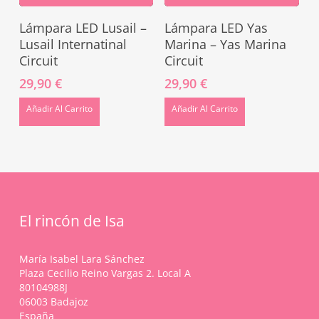
Lámpara LED Lusail –
Lámpara LED Yas
Lusail Internatinal
Marina – Yas Marina
Circuit
Circuit
29,90
€
29,90
€
Añadir Al Carrito
Añadir Al Carrito
El rincón de Isa
María Isabel Lara Sánchez
Plaza Cecilio Reino Vargas 2. Local A
80104988J
06003 Badajoz
España