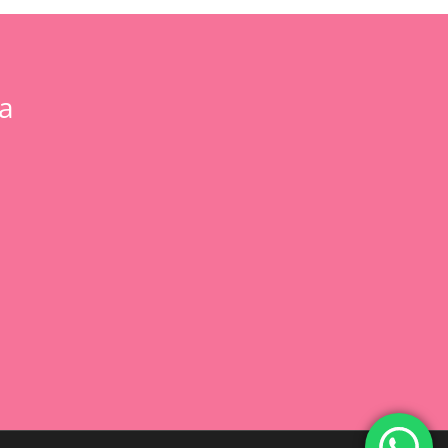
a
0,00
€
 Carrito
Finalizar Compra