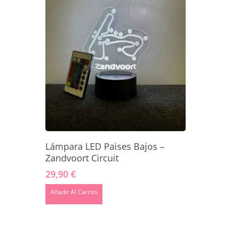
Añadir Al Carrito
Lámpara LED Paises Bajos –
Zandvoort Circuit
29,90
€
Añadir Al Carrito