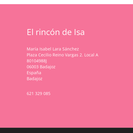
El rincón de Isa
María Isabel Lara Sánchez
Plaza Cecilio Reino Vargas 2. Local A
80104988J
06003 Badajoz
España
Badajoz
621 329 085