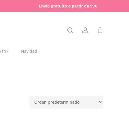
Menu
Envío gratuito a partir de 99€
Close
search
account
Cart
friki
Navidad
dajas y placas de madera
rchas
lígrafos dedicados
esos para mascotas