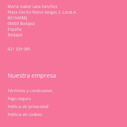
página
María Isabel Lara Sánchez
de
Plaza Cecilio Reino Vargas 2. Local A
producto
80104988J
06003 Badajoz
España
Badajoz
621 329 085
Nuestra empresa
Términos y condiciones
Pago seguro
Política de privacidad
Política de cookies