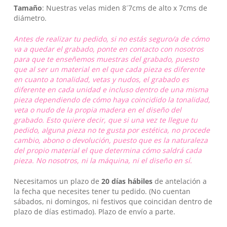
Tamaño
: Nuestras velas miden 8´7cms de alto x 7cms de
diámetro.
Antes de realizar tu pedido, si no estás seguro/a de cómo
va a quedar el grabado, ponte en contacto con nosotros
para que te enseñemos muestras del grabado, puesto
que al ser un material en el que cada pieza es diferente
en cuanto a tonalidad, vetas y nudos, el grabado es
diferente en cada unidad e incluso dentro de una misma
pieza dependiendo de cómo haya coincidido la tonalidad,
veta o nudo de la propia madera en el diseño del
grabado. Esto quiere decir, que si una vez te llegue tu
No hay productos en el carrito.
pedido, alguna pieza no te gusta por estética, no procede
cambio, abono o devolución, puesto que es la naturaleza
Go To Shop
del propio material el que determina cómo saldrá cada
pieza. No nosotros, ni la máquina, ni el diseño en sí.
Necesitamos un plazo de
20 días hábiles
de antelación a
la fecha que necesites tener tu pedido. (No cuentan
sábados, ni domingos, ni festivos que coincidan dentro de
plazo de días estimado). Plazo de envío a parte.