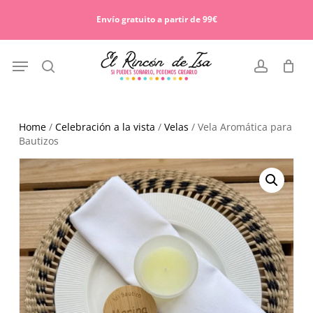
Skip
Menu
to
Envío gratuito a partir de 99€
Cart
Close
main
Cart
content
Menu
search
account
Home
/
Celebración a la vista
/
Velas
/ Vela Aromática para
Bautizos