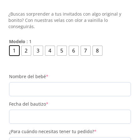
¿Buscas sorprender a tus invitados con algo original y
bonito? Con nuestras velas con olor a vainilla lo
conseguirás.
Modelo
: 1
1
2
3
4
5
6
7
8
(required)
Nombre del bebé
*
(required)
Fecha del bautizo
*
(required)
¿Para cuándo necesitas tener tu pedido?
*