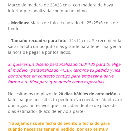
Marco de madera de 25×25 cms, con madera de haya
interior personalizada con mucho mimo.
– Medidas:
Marco de fotos cuadrado de 25x25x6 cms de
fondo.
–
Tamaño recuadro para foto
: 12×12 cms. Se recomienda
sacar la foto un poquito más grande para tener margen a
la hora de pegarla por los lados.
Si quieres un diseño personalizado 100×100 para tí, elige
No hay productos en el carrito.
el modelo «personalizado +15€», termina tu pedido y nos
pondremos en contacto contigo para empezar a darle
Go To Shop
forma a tu idea para que quede como esperabas.
Necesitamos un plazo de
20 días hábiles
de antelación
a
la fecha que necesites tu pedido. (No cuentan sábados, ni
domingos, ni festivos que coincidan dentro de plazo de
días estimado). (Plazo de envío a parte).
Trabajamos sobre fecha de evento o fecha de para
cuándo necesitas tener el pedido, por eso es muy