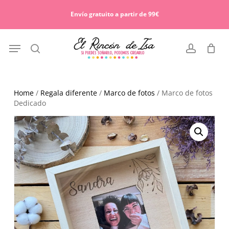
Skip
Menu
to
Envío gratuito a partir de 99€
Cart
Close
main
Cart
content
Menu
search
account
Home
/
Regala diferente
/
Marco de fotos
/ Marco de fotos
Dedicado