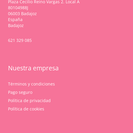
Plaza Cecilio Reino Vargas 2. Local A
de
80104988J
producto
06003 Badajoz
España
Badajoz
621 329 085
Nuestra empresa
Términos y condiciones
Pago seguro
Política de privacidad
Política de cookies