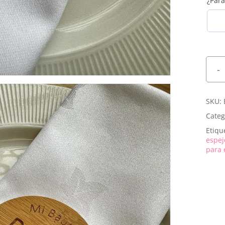
¿Para
SKU:
Categ
Etiqu
espe
para 