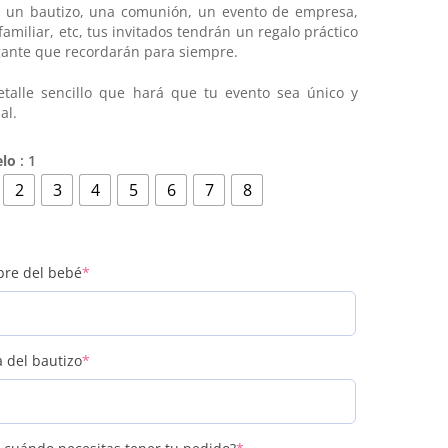
 un bautizo, una comunión, un evento de empresa,
familiar, etc, tus invitados tendrán un regalo práctico
gante que recordarán para siempre.
talle sencillo que hará que tu evento sea único y
al.
lo
: 1
2
3
4
5
6
7
8
(required)
re del bebé
*
(required)
 del bautizo
*
(required)