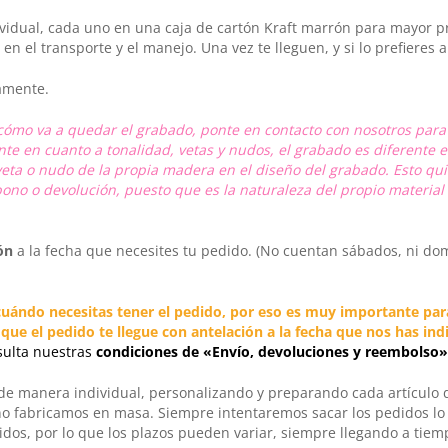
dual, cada uno en una caja de cartón Kraft marrón para mayor pro
 en el transporte y el manejo. Una vez te lleguen, y si lo prefieres 
amente.
e cómo va a quedar el grabado, ponte en contacto con nosotros pa
ente en cuanto a tonalidad, vetas y nudos, el grabado es diferent
ta o nudo de la propia madera en el diseño del grabado. Esto quie
bono o devolución, puesto que es la naturaleza del propio materia
ón
a la fecha que necesites tu pedido. (No cuentan sábados, ni dom
uándo necesitas tener el pedido, por eso es muy importante par
e el pedido te llegue con antelación a la fecha que nos has indi
sulta nuestras
condiciones de «Envío, devoluciones y reembolso»
 de manera individual, personalizando y preparando cada artículo
no fabricamos en masa. Siempre intentaremos sacar los pedidos l
os, por lo que los plazos pueden variar, siempre llegando a tiem