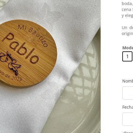
Joyeros
boda,
cena 
Petacas
y ele
Un de
origin
Mode
1
Nomb
Fecha