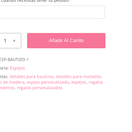
 cuándo necesitas tener tu pedido?
*
Añadir Al Carrito
ESP-BAUTIZO-1
oría:
Espejos
etas:
detalles para bautizos
,
detalles para invitados
,
jo de madera
,
espejo personalizado
,
espejos
,
regalos
eventos
,
regalos personalizados