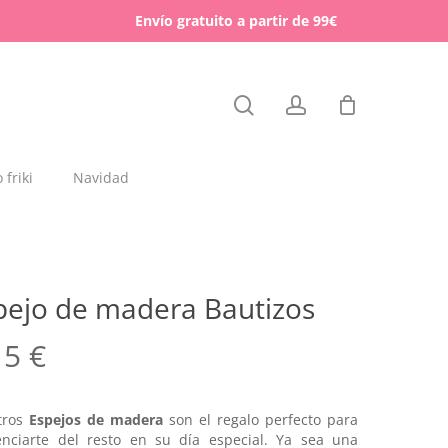
Menu
Envío gratuito a partir de 99€
Close
search
account
Cart
friki
Navidad
dajas y placas de madera
rchas
pejo de madera Bautizos
lígrafos dedicados
15
€
esos para mascotas
tros
Espejos de madera
son el regalo perfecto para
enciarte del resto en su día especial. Ya sea una