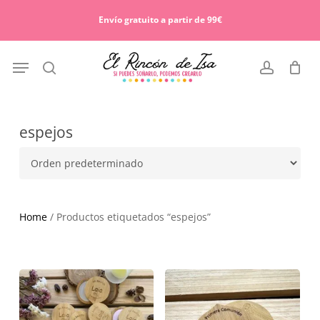
Skip
Menu
to
Envío gratuito a partir de 99€
Cart
Close
main
Cart
content
Menu
search
account
espejos
Home
/ Productos etiquetados “espejos”