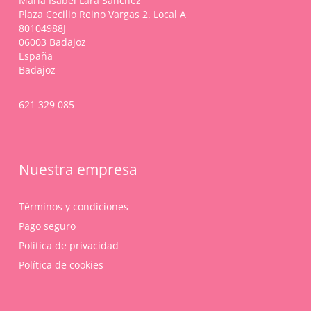
María Isabel Lara Sánchez
la
Plaza Cecilio Reino Vargas 2. Local A
página
80104988J
de
06003 Badajoz
producto
España
Badajoz
621 329 085
Nuestra empresa
Términos y condiciones
Pago seguro
Política de privacidad
Política de cookies