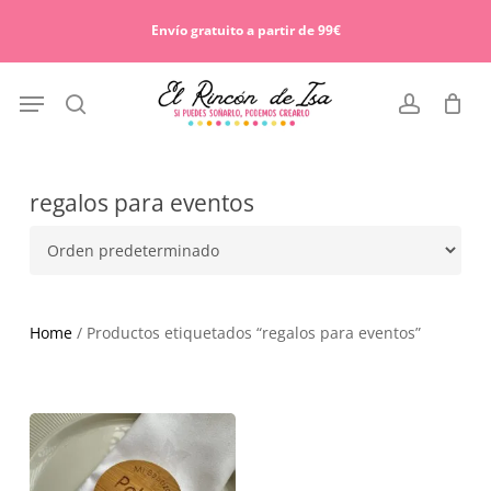
Skip
Menu
to
Envío gratuito a partir de 99€
Cart
Close
main
Cart
content
Menu
search
account
regalos para eventos
Home
/ Productos etiquetados “regalos para eventos”