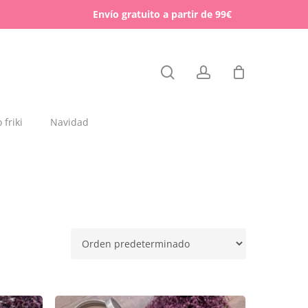
Menu
Envío gratuito a partir de 99€
Close
search
account
Cart
friki
Navidad
dajas y placas de madera
rchas
lígrafos dedicados
esos para mascotas