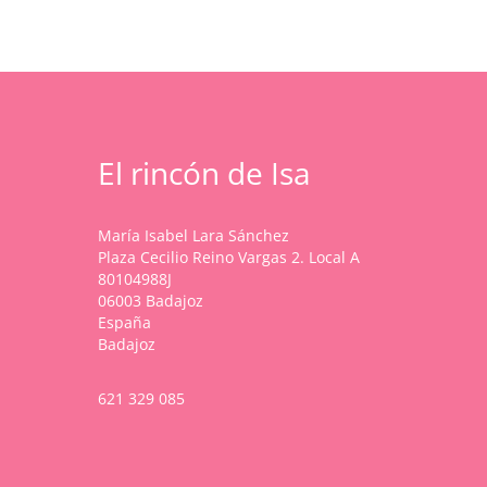
pueden
de
de
elegir
producto
producto
en
la
página
de
producto
El rincón de Isa
María Isabel Lara Sánchez
Plaza Cecilio Reino Vargas 2. Local A
80104988J
06003 Badajoz
España
Badajoz
621 329 085