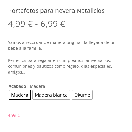
Portafotos para nevera Natalicios
Rango
4,99
€
-
6,99
€
de
precios:
Vamos a recordar de manera original, la llegada de un
desde
bebé a la familia.
4,99 €
Perfectos para regalar en cumpleaños, aniversarios,
hasta
comuniones y bautizos como regalo, días especiales,
amigos…
6,99 €
Acabado
: Madera
Madera
Madera blanca
Okume
4,99
€