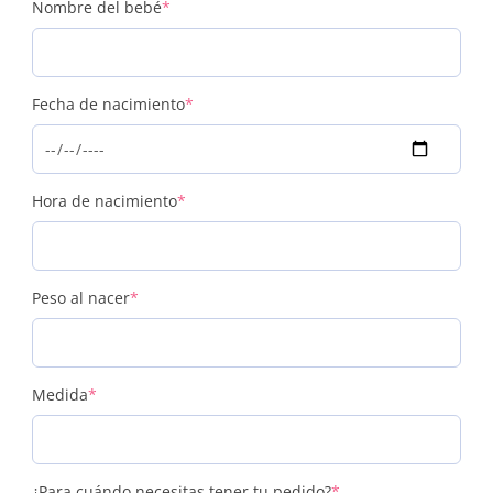
(required)
Nombre del bebé
*
(required)
Fecha de nacimiento
*
(required)
Hora de nacimiento
*
(required)
Peso al nacer
*
(required)
Medida
*
(required)
¿Para cuándo necesitas tener tu pedido?
*