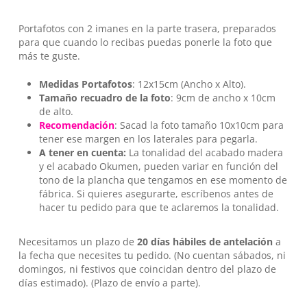
No hay productos en el carrito.
Portafotos con 2 imanes en la parte trasera, preparados
para que cuando lo recibas puedas ponerle la foto que
Go To Shop
más te guste.
Medidas Portafotos
: 12x15cm (Ancho x Alto).
Tamaño recuadro de la foto
: 9cm de ancho x 10cm
de alto.
Recomendación
: Sacad la foto tamaño 10x10cm para
tener ese margen en los laterales para pegarla.
A tener en cuenta:
La tonalidad del acabado madera
y el acabado Okumen, pueden variar en función del
tono de la plancha que tengamos en ese momento de
fábrica. Si quieres asegurarte, escríbenos antes de
hacer tu pedido para que te aclaremos la tonalidad.
Necesitamos un plazo de
20 días hábiles
de antelación
a
la fecha que necesites tu pedido. (No cuentan sábados, ni
domingos, ni festivos que coincidan dentro del plazo de
días estimado). (Plazo de envío a parte).