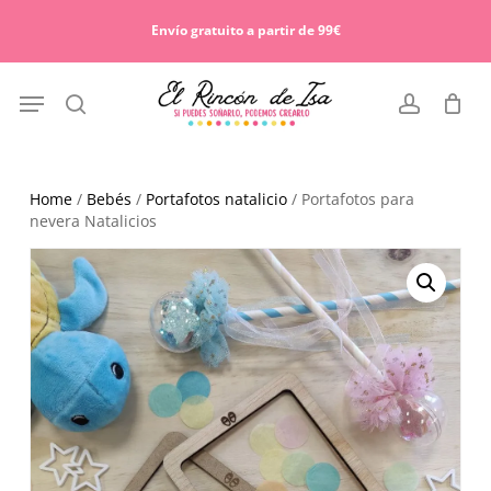
Skip
Menu
to
Envío gratuito a partir de 99€
Cart
Close
main
Cart
content
Menu
search
account
Home
/
Bebés
/
Portafotos natalicio
/ Portafotos para
nevera Natalicios