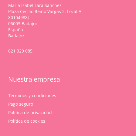
la
María Isabel Lara Sánchez
página
Plaza Cecilio Reino Vargas 2. Local A
de
80104988J
producto
06003 Badajoz
España
Badajoz
621 329 085
Nuestra empresa
Términos y condiciones
Pago seguro
Política de privacidad
Política de cookies