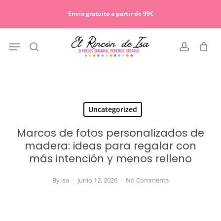
Skip
Menu
to
Envío gratuito a partir de 99€
Cart
Close
main
Cart
content
Menu
search
account
Uncategorized
Marcos de fotos personalizados de
madera: ideas para regalar con
más intención y menos relleno
By
isa
junio 12, 2026
No Comments