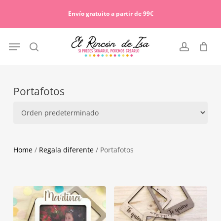
Skip
Menu
to
Envío gratuito a partir de 99€
Cart
Close
main
Cart
content
Menu
search
account
Portafotos
Home
/
Regala diferente
/ Portafotos