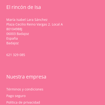
de
elegir
producto
El rincón de Isa
en
la
página
María Isabel Lara Sánchez
de
Plaza Cecilio Reino Vargas 2. Local A
producto
80104988J
06003 Badajoz
España
Badajoz
621 329 085
Nuestra empresa
Términos y condiciones
Pago seguro
Política de privacidad