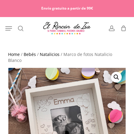
Skip
Menu
to
Envío gratuito a partir de 99€
Cart
Close
main
Cart
content
Menu
search
account
Home
/
Bebés
/
Natalicios
/ Marco de fotos Natalicio
Blanco