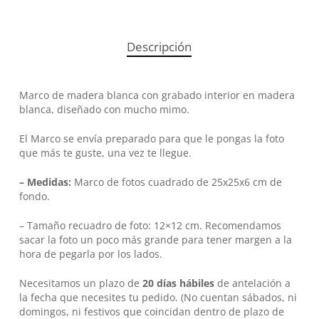
Descripción
Marco de madera blanca con grabado interior en madera
blanca, diseñado con mucho mimo.
El Marco se envía preparado para que le pongas la foto
que más te guste, una vez te llegue.
– Medidas:
Marco de fotos cuadrado de 25x25x6 cm de
No hay productos en el carrito.
fondo.
– Tamaño recuadro de foto: 12×12 cm. Recomendamos
Go To Shop
sacar la foto un poco más grande para tener margen a la
hora de pegarla por los lados.
Necesitamos un plazo de
20 días hábiles
de antelación a
la fecha que necesites tu pedido. (No cuentan sábados, ni
domingos, ni festivos que coincidan dentro de plazo de