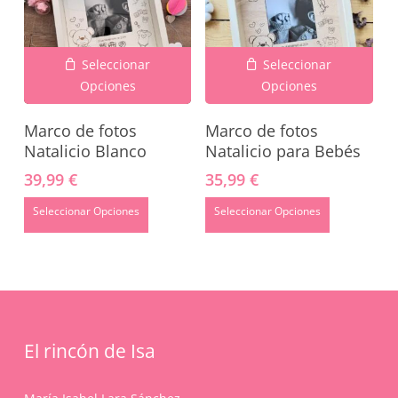
Seleccionar
Seleccionar
Opciones
Opciones
Marco de fotos
Marco de fotos
Natalicio Blanco
Natalicio para Bebés
39,99
€
35,99
€
No hay productos en el carrito.
Seleccionar Opciones
Seleccionar Opciones
Go To Shop
El rincón de Isa