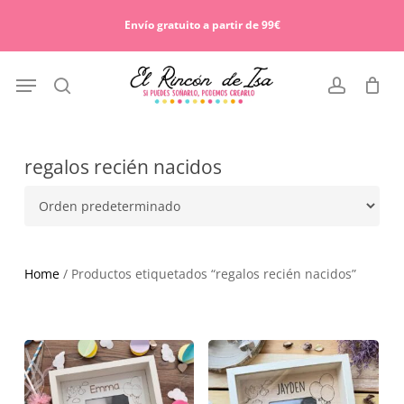
Skip
Menu
to
Envío gratuito a partir de 99€
Cart
Close
main
Cart
content
Menu
search
account
regalos recién nacidos
Home
/ Productos etiquetados “regalos recién nacidos”