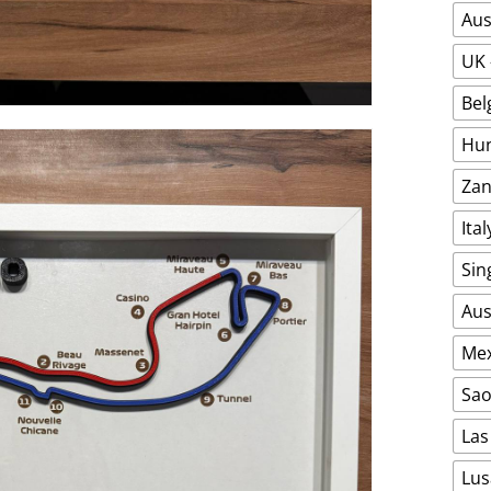
Aus
UK 
Bel
Hun
Zan
Ita
Sin
Aus
Mex
Sao
Las
Lusa