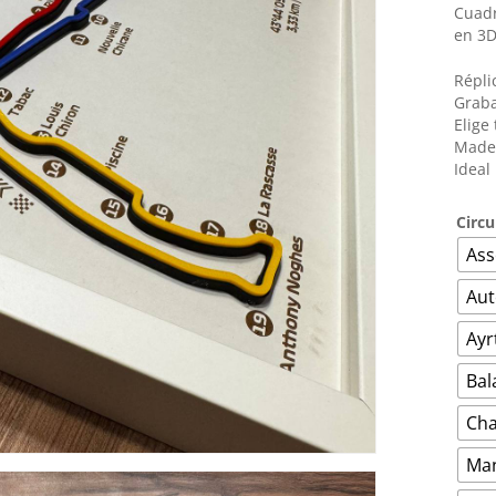
Joyeros
Cuadr
en 3D
Petacas
Répli
Graba
Elige
Mader
Ideal
Circu
Ass
Aut
Ayr
Bal
Ch
Man