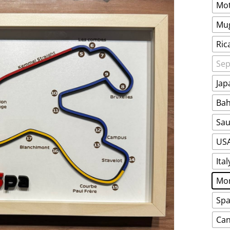
Mot
Mug
Ric
Sep
Jap
Bah
Sau
USA
Ita
Mon
Spa
Can