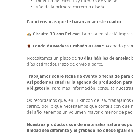
Longitud del circuito y número de vueltas.
Año de la primera carrera o diseño.
Características que te harán amar este cuadro
:
Circuito 3D con Relieve
: La pista en sí está impr
Fondo de Madera Grabado a Láser
: Acabado prem
Necesitamos un plazo de
10 días hábiles
de antelaci
días estimado). Plazo de envío a parte.
Trabajamos sobre fecha de evento o fecha de para c
Así podemos cuadrar la agenda de producción para q
obligatorio.
Para más información, consulta nuestra
Os recordamos que, en
El Rincón de Isa
, trabajamos
cariño, por lo que necesitamos que contéis con que 
del año, tenemos un volumen mayor o menor de pedid
Nuestros productos son de materiales naturales por
unidad sea diferente y el grabado no quede igual en