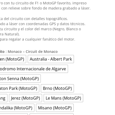
original
actual
o con tu circuito de F1 o MotoGP favorito, impreso
era:
es:
 con relieve sobre fondo de madera grabado a láser.
39,98 €.
29,99 €.
ca del circuito con detalles topográficos.
do a láser con coordenadas GPS y datos técnicos.
 tu circuito y el color del marco (Negro, Blanco o
a Natural).
 para regalar a cualquier fanático del motor.
ito
: Monaco – Circuit de Monaco
en (MotoGP)
Australia - Albert Park
odromo Internacionale de Algarve
ton Senna (MotoGP)
aton Park (MotoGP)
Brno (MotoGP)
ang
Jerez (MotoGP)
Le Mans (MotoGP)
dalika (MotoGP)
Misano (MotoGP)