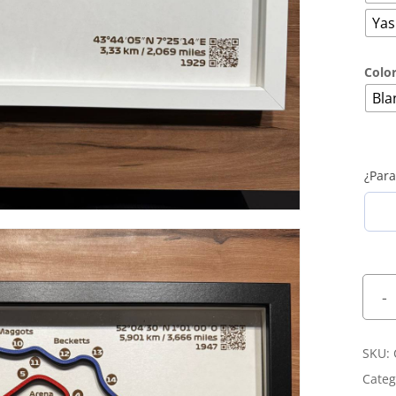
Yas
Colo
Bla
¿Para
No
SKU:
Categ