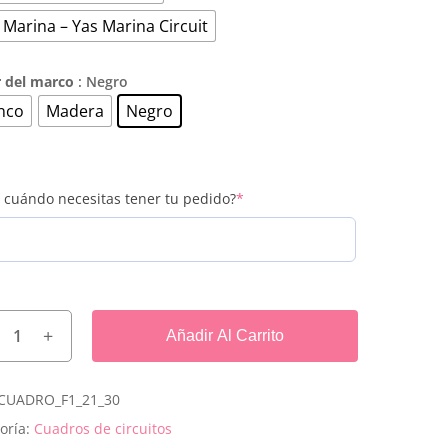
 Marina – Yas Marina Circuit
r del marco
: Negro
nco
Madera
Negro
(required)
 cuándo necesitas tener tu pedido?
*
Añadir Al Carrito
 hay productos en el carrito.
CUADRO_F1_21_30
oría:
Cuadros de circuitos
Go To Shop