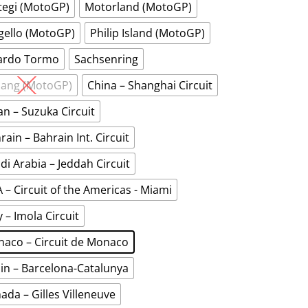
egi (MotoGP)
Motorland (MotoGP)
ello (MotoGP)
Philip Island (MotoGP)
ardo Tormo
Sachsenring
ang (MotoGP)
China – Shanghai Circuit
an – Suzuka Circuit
rain – Bahrain Int. Circuit
di Arabia – Jeddah Circuit
 – Circuit of the Americas - Miami
ly – Imola Circuit
aco – Circuit de Monaco
in – Barcelona-Catalunya
ada – Gilles Villeneuve