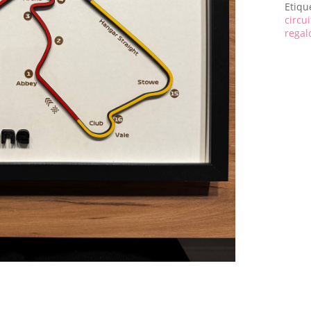
Etiqu
circui
regal