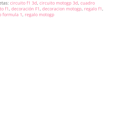
etas:
circuito f1 3d
,
circuito motogp 3d
,
cuadro
to f1
,
decoración F1
,
decoracion motogp
,
regalo f1
,
o formula 1
,
regalo motogp