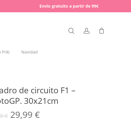
Menu
Envío gratuito a partir de 99€
Close
search
account
Cart
friki
Navidad
dajas y placas de madera
rchas
adro de circuito F1 –
lígrafos dedicados
toGP. 30x21cm
esos para mascotas
El
El
29,99
€
98
€
precio
precio