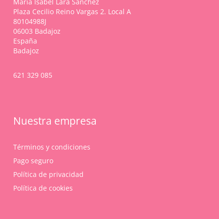
María Isabel Lara Sánchez
la
Plaza Cecilio Reino Vargas 2. Local A
página
80104988J
de
06003 Badajoz
producto
España
Badajoz
621 329 085
Nuestra empresa
Términos y condiciones
Pago seguro
Política de privacidad
Política de cookies