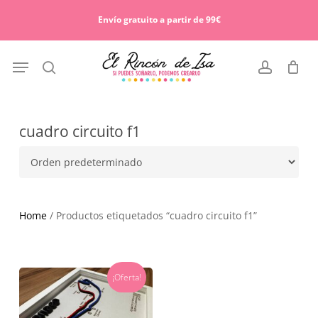
Skip
Menu
to
Envío gratuito a partir de 99€
Cart
Close
main
Cart
content
Menu
search
account
cuadro circuito f1
Home
/ Productos etiquetados “cuadro circuito f1”
¡Oferta!