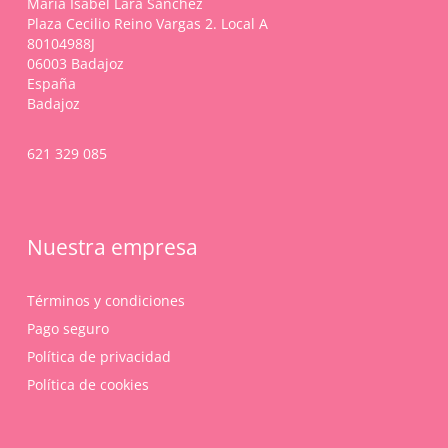
María Isabel Lara Sánchez
la
Plaza Cecilio Reino Vargas 2. Local A
página
80104988J
de
06003 Badajoz
producto
España
Badajoz
621 329 085
Nuestra empresa
Términos y condiciones
Pago seguro
Política de privacidad
Política de cookies