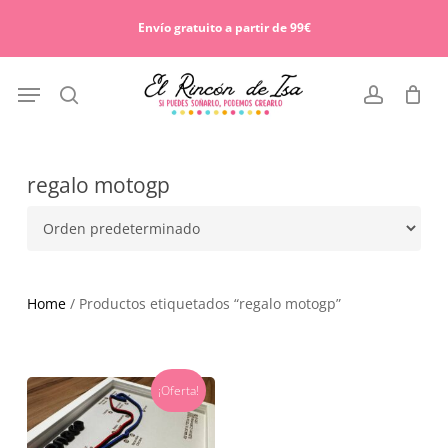
Skip
Menu
to
Envío gratuito a partir de 99€
Cart
Close
main
Cart
content
Menu
search
account
regalo motogp
Home
/ Productos etiquetados “regalo motogp”
¡Oferta!