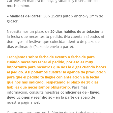
Carteles en madera de haya grabados y diseñados con
mucho mimo.
– Medidas del cartel
: 30 x 25cms (alto x ancho) y 3mm de
grosor.
No hay productos en el carrito.
Necesitamos un plazo de
20 días hábiles
de antelación
a
la fecha que necesites tu pedido. (No cuentan sábados ni
domingos ni festivos que coincidan dentro de plazo de
Go To Shop
días estimado). (Plazo de envío a parte).
Trabajamos sobre fecha de evento o fecha de para
cuándo necesitas tener el pedido, por eso es muy
importante para nosotros que nos la digas cuando haces
el pedido. Así podemos cuadrar la agenda de producción
para que el pedido te llegue con antelación a la fecha
que nos has indicado, respetando el plazo de 20 días
hábiles que necesitamos obligatorio.
Para más
información, consulta nuestras
condiciones de «Envío,
devoluciones y reembolso»
en la parte de abajo de
nuestra página web.
Os recordamos que, en
El Rincón de Isa
, trabajamos de