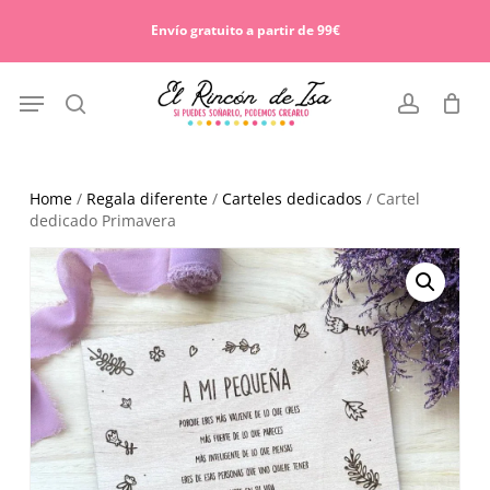
Skip
Menu
to
Envío gratuito a partir de 99€
Cart
Close
main
Cart
content
Menu
search
account
Home
/
Regala diferente
/
Carteles dedicados
/ Cartel
dedicado Primavera