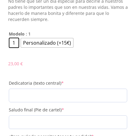
No tiene que ser un día especial para decirle a nuestros
desde
padres lo importantes que son en nuestras vidas. Vamos a
hacerlo de manera bonita y diferente para que lo
23,00 €
recuerden siempre.
hasta
37,99 €
Modelo
: 1
1
Personalizado (+15€)
23,00
€
(required)
Dedicatoria (texto central)
*
(required)
Saludo final (Pie de cartel)
*