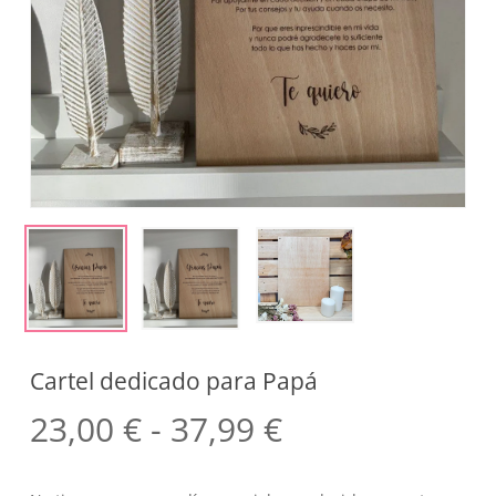
Cartel dedicado para Papá
Rango
23,00
€
-
37,99
€
de
precios: