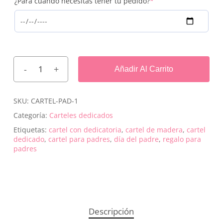
(required)
¿Para cuándo necesitas tener tu pedido?
*
Añadir Al Carrito
SKU:
CARTEL-PAD-1
Categoría:
Carteles dedicados
Etiquetas:
cartel con dedicatoria
,
cartel de madera
,
cartel
dedicado
,
cartel para padres
,
día del padre
,
regalo para
padres
Descripción