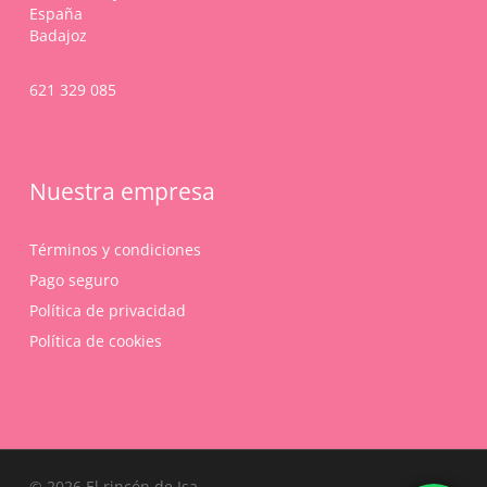
España
Badajoz
621 329 085
Nuestra empresa
Términos y condiciones
Pago seguro
Política de privacidad
Política de cookies
Subtotal:
0,00
€
© 2026 El rincón de Isa.