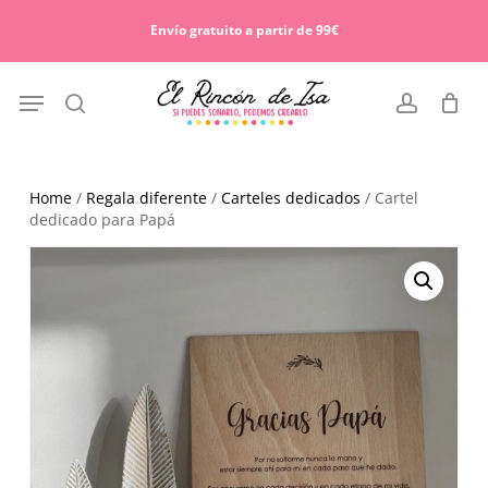
Skip
Menu
to
Envío gratuito a partir de 99€
Cart
Close
main
Cart
content
Menu
search
account
Home
/
Regala diferente
/
Carteles dedicados
/ Cartel
dedicado para Papá