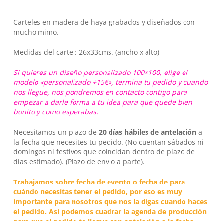
Carteles en madera de haya grabados y diseñados con
mucho mimo.
Medidas del cartel: 26x33cms. (ancho x alto)
Si quieres un diseño personalizado 100×100, elige el
modelo «personalizado +15€», termina tu pedido y cuando
nos llegue, nos pondremos en contacto contigo para
No hay productos en el carrito.
empezar a darle forma a tu idea para que quede bien
bonito y como esperabas.
Go To Shop
Necesitamos un plazo de
20 días hábiles
de antelación
a
la fecha que necesites tu pedido. (No cuentan sábados ni
domingos ni festivos que coincidan dentro de plazo de
días estimado). (Plazo de envío a parte).
Trabajamos sobre fecha de evento o fecha de para
cuándo necesitas tener el pedido, por eso es muy
importante para nosotros que nos la digas cuando haces
el pedido. Así podemos cuadrar la agenda de producción