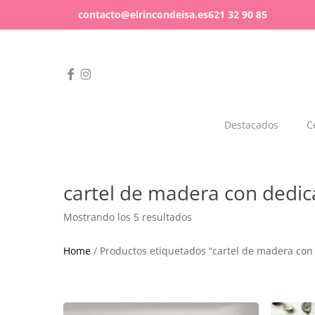
Skip
contacto@elrincondeisa.es
621 32 90 85
to
main
content
facebook
instagram
Hit enter to search or ESC to close
Destacados
C
Celebración a la vista
Regala diferente
Bebés
Mundo Friki
cartel de madera con dedic
Todo para celebrar
Todo tipo de regalos
Mostrando los 5 resultados
Home
/ Productos etiquetados “cartel de madera con 