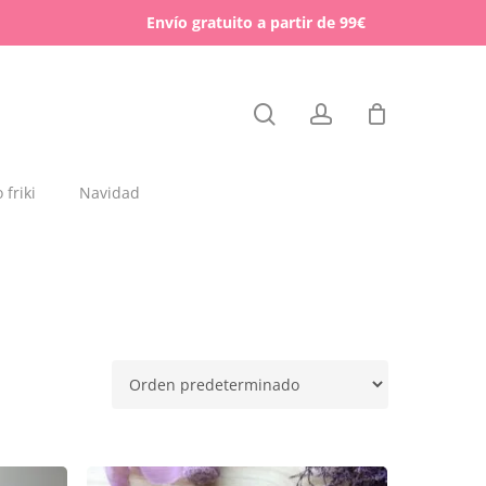
Menu
Envío gratuito a partir de 99€
Close
search
account
Cart
friki
Navidad
dajas y placas de madera
rchas
lígrafos dedicados
esos para mascotas