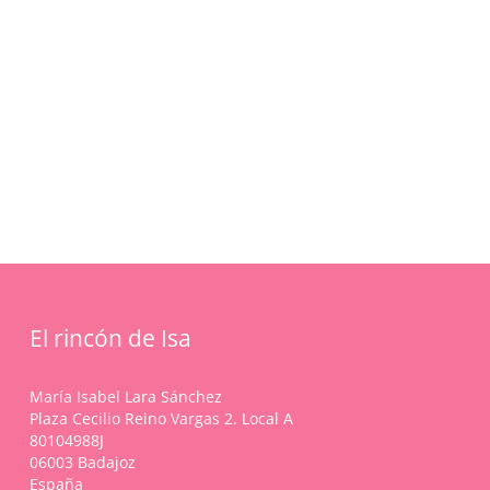
No hay productos en el carrito.
Go To Shop
El rincón de Isa
María Isabel Lara Sánchez
Plaza Cecilio Reino Vargas 2. Local A
80104988J
06003 Badajoz
España