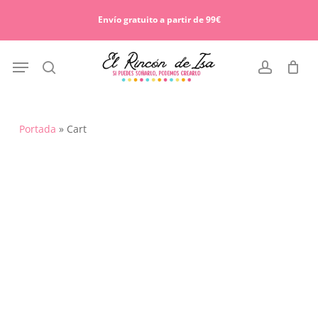
Skip
Menu
to
Envío gratuito a partir de 99€
Cart
Close
main
Cart
content
Menu
search
account
Portada
»
Cart