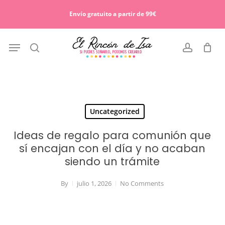
Skip
Menu
to
Envío gratuito a partir de 99€
Cart
Close
main
Cart
content
Menu
search
account
Uncategorized
Ideas de regalo para comunión que
sí encajan con el día y no acaban
siendo un trámite
By
julio 1, 2026
No Comments