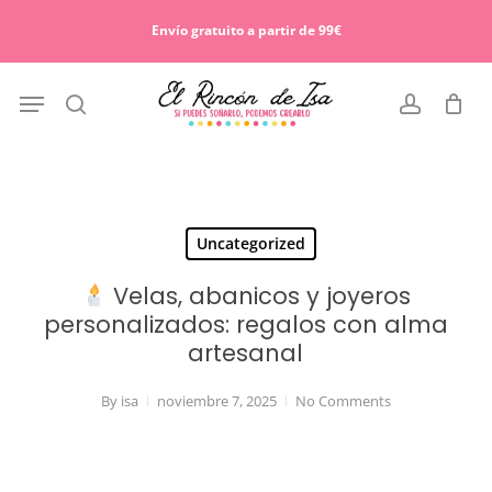
Skip
Menu
to
Envío gratuito a partir de 99€
Cart
Close
main
Cart
content
Menu
search
account
Uncategorized
Velas, abanicos y joyeros
personalizados: regalos con alma
artesanal
By
isa
noviembre 7, 2025
No Comments