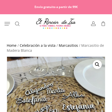
Skip
Menu
to
Envío gratuito a partir de 99€
Cart
Close
main
Cart
content
Menu
search
account
Home
/
Celebración a la vista
/
Marcasitios
/ Marcasitio de
Madera Blanca