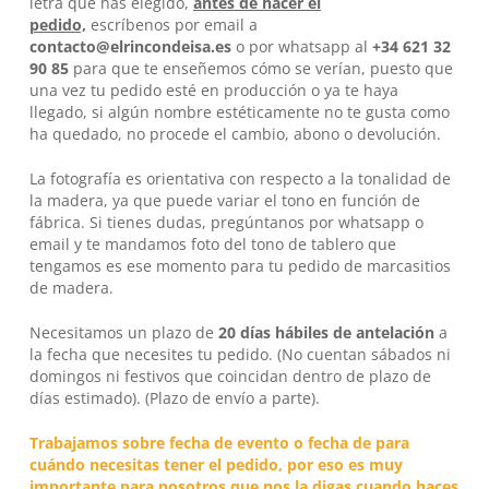
letra que has elegido,
antes de hacer el
pedido,
escríbenos por email a
contacto@elrincondeisa.es
o por whatsapp al
+34 621 32
90 85
para que te enseñemos cómo se verían, puesto que
una vez tu pedido esté en producción o ya te haya
llegado, si algún nombre estéticamente no te gusta como
ha quedado, no procede el cambio, abono o devolución.
La fotografía es orientativa con respecto a la tonalidad de
la madera, ya que puede variar el tono en función de
fábrica. Si tienes dudas, pregúntanos por whatsapp o
email y te mandamos foto del tono de tablero que
tengamos es ese momento para tu pedido de marcasitios
de madera.
Necesitamos un plazo de
20 días hábiles
de antelación
a
la fecha que necesites tu pedido. (No cuentan sábados ni
domingos ni festivos que coincidan dentro de plazo de
días estimado). (Plazo de envío a parte).
Trabajamos sobre fecha de evento o fecha de para
cuándo necesitas tener el pedido, por eso es muy
importante para nosotros que nos la digas cuando haces