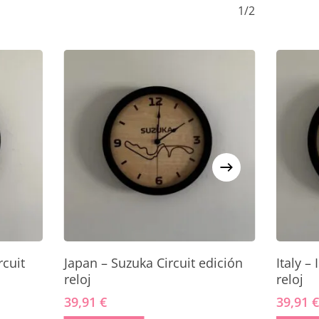
1/2
Añadir Al Carrito
rcuit
Japan – Suzuka Circuit edición
Italy –
reloj
reloj
39,91
€
39,91
€