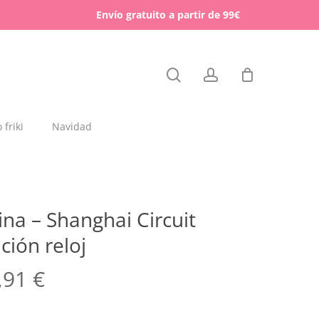
Menu
Envío gratuito a partir de 99€
Close
search
account
Cart
friki
Navidad
dajas y placas de madera
rchas
ina – Shanghai Circuit
lígrafos dedicados
ción reloj
esos para mascotas
,91
€