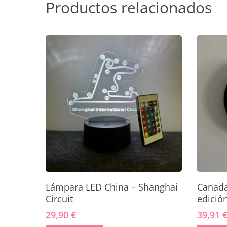
Productos relacionados
Añadir Al Carrito
Lámpara LED China – Shanghai
Canada 
Circuit
edición
29,90
€
39,91