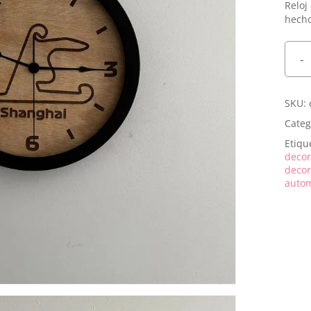
Joyeros
Reloj
hech
Petacas
SKU:
Categ
Etiqu
decor
decor
autom