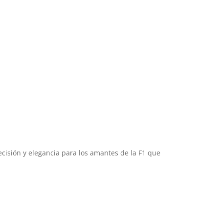
 hay productos en el carrito.
Go To Shop
ecisión y elegancia para los amantes de la F1 que