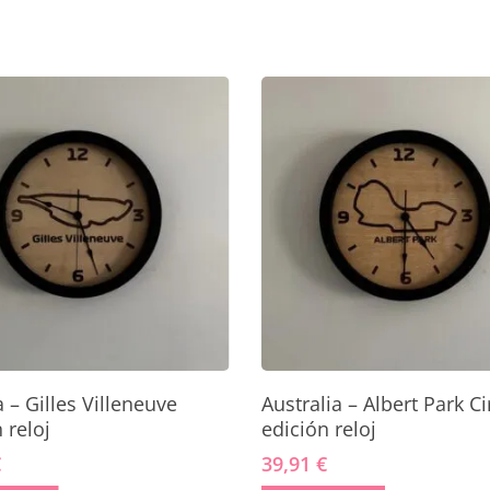
Añadir Al Carrito
Añadir Al Carrito
– Gilles Villeneuve
Australia – Albert Park Ci
 reloj
edición reloj
€
39,91
€