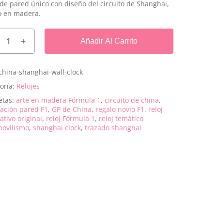
 de pared único con diseño del circuito de Shanghai,
o en madera.
Añadir Al Carrito
china-shanghai-wall-clock
oría:
Relojes
etas:
arte en madera Fórmula 1
,
circuito de china
,
ación pared F1
,
GP de China
,
regalo novio F1
,
reloj
ativo original
,
reloj Fórmula 1
,
reloj temático
ovilismo
,
shanghai clock
,
trazado shanghai