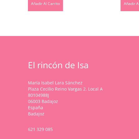
Añadir Al Carrito
Añadir Al
El rincón de Isa
María Isabel Lara Sánchez
Plaza Cecilio Reino Vargas 2. Local A
80104988J
06003 Badajoz
España
Badajoz
621 329 085