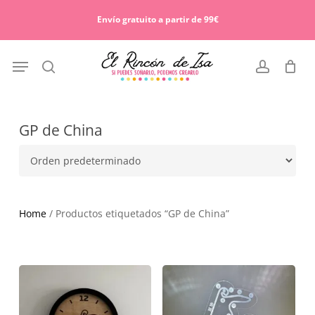
Skip
Menu
to
Envío gratuito a partir de 99€
Cart
Close
main
Cart
content
Menu
search
account
GP de China
Home
/ Productos etiquetados “GP de China”