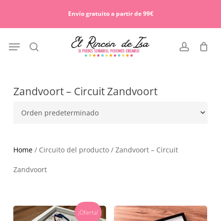
Skip
Menu
to
Envío gratuito a partir de 99€
Cart
Close
main
Cart
content
Menu
search
account
Zandvoort – Circuit Zandvoort
Home
/ Circuito del producto / Zandvoort – Circuit
Zandvoort
¡Oferta!