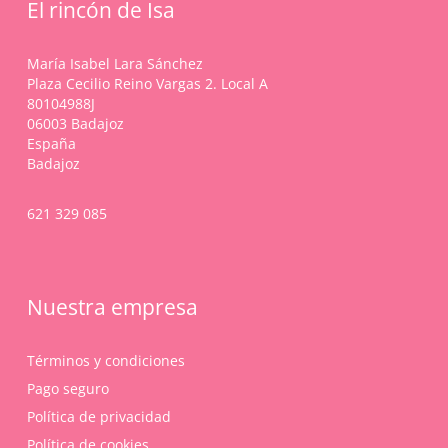
El rincón de Isa
elegir
pueden
en
elegir
la
en
María Isabel Lara Sánchez
página
la
Plaza Cecilio Reino Vargas 2. Local A
de
página
80104988J
producto
de
06003 Badajoz
producto
España
Badajoz
621 329 085
Nuestra empresa
Términos y condiciones
Pago seguro
Política de privacidad
Política de cookies