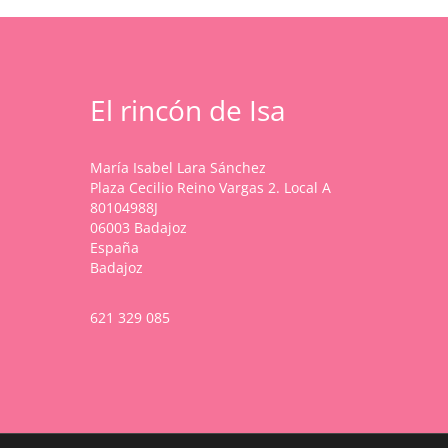
elegir
elegir
variantes.
en
en
Las
la
la
opciones
página
página
se
de
de
pueden
producto
producto
El rincón de Isa
elegir
en
la
María Isabel Lara Sánchez
página
Plaza Cecilio Reino Vargas 2. Local A
de
80104988J
producto
06003 Badajoz
España
Badajoz
621 329 085