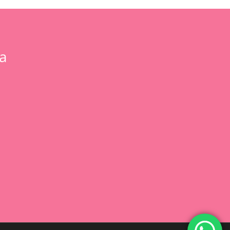
a
0,00
€
 Carrito
Finalizar Compra