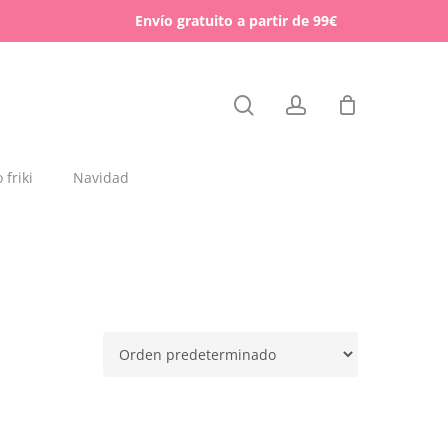
Menu
Envío gratuito a partir de 99€
Close
search
account
Cart
friki
Navidad
dajas y placas de madera
rchas
lígrafos dedicados
esos para mascotas