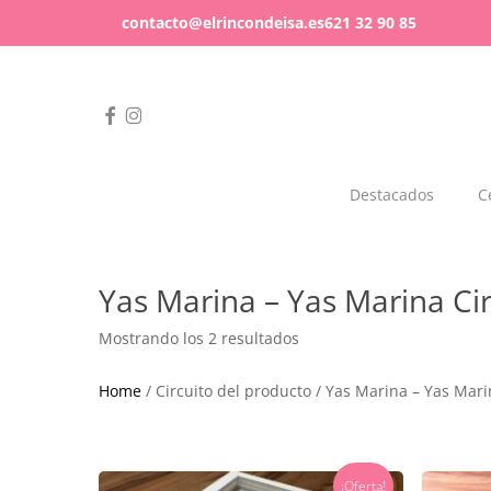
Skip
contacto@elrincondeisa.es
621 32 90 85
to
main
content
facebook
instagram
Hit enter to search or ESC to close
Destacados
C
Celebración a la vista
Regala diferente
Bebés
Mundo Friki
Yas Marina – Yas Marina Cir
Todo para celebrar
Todo tipo de regalos
Mostrando los 2 resultados
Home
/ Circuito del producto / Yas Marina – Yas Mari
¡Oferta!