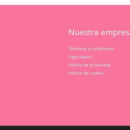
variantes.
Las
opciones
se
pueden
Nuestra empres
elegir
en
la
página
Términos y condiciones
de
Pago seguro
producto
Política de privacidad
Política de cookies
Subtotal:
Ver