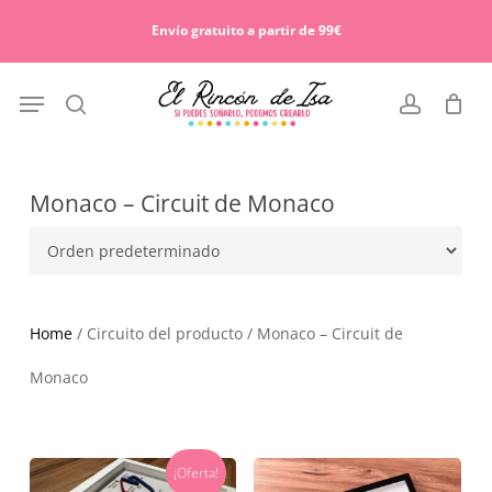
Skip
Menu
to
Envío gratuito a partir de 99€
Cart
Close
main
Cart
content
Menu
search
account
Monaco – Circuit de Monaco
Home
/ Circuito del producto / Monaco – Circuit de
Monaco
¡Oferta!