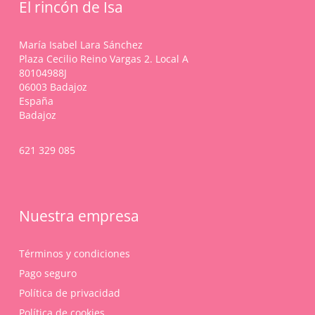
El rincón de Isa
elegir
pueden
en
elegir
la
en
María Isabel Lara Sánchez
página
la
Plaza Cecilio Reino Vargas 2. Local A
de
página
80104988J
producto
de
06003 Badajoz
producto
España
Badajoz
621 329 085
Nuestra empresa
Términos y condiciones
Pago seguro
Política de privacidad
Política de cookies