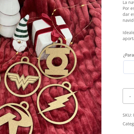
Joyeros
La na
Por e
Petacas
dar e
navid
Ideal
aport
¿Para
SKU:
Categ