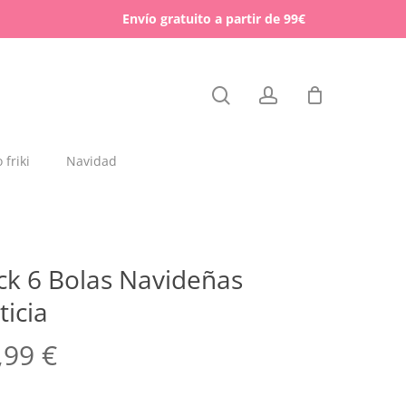
Menu
Envío gratuito a partir de 99€
Close
search
account
Cart
friki
Navidad
dajas y placas de madera
rchas
ck 6 Bolas Navideñas
lígrafos dedicados
ticia
esos para mascotas
,99
€