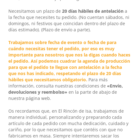
Necesitamos un plazo de
20 días hábiles
de antelación
a
la fecha que necesites tu pedido. (No cuentan sábados, ni
No hay productos en el carrito.
domingos, ni festivos que coincidan dentro del plazo de
días estimado). (Plazo de envío a parte).
Go To Shop
Trabajamos sobre fecha de evento o fecha de para
cuándo necesitas tener el pedido, por eso es muy
importante para nosotros que nos la digas cuando haces
el pedido. Así podemos cuadrar la agenda de producción
para que el pedido te llegue con antelación a la fecha
que nos has indicado, respetando el plazo de 20 días
hábiles que necesitamos obligatorio.
Para más
información, consulta nuestras condiciones de
«Envío,
devoluciones y reembolso»
en la parte de abajo de
nuestra página web.
Os recordamos que, en
El Rincón de Isa
, trabajamos de
manera individual, personalizando y preparando cada
artículo de cada pedido con mucha dedicación, cuidado y
cariño, por lo que necesitamos que contéis con que no
fabricamos en masa. Siempre intentaremos sacar los