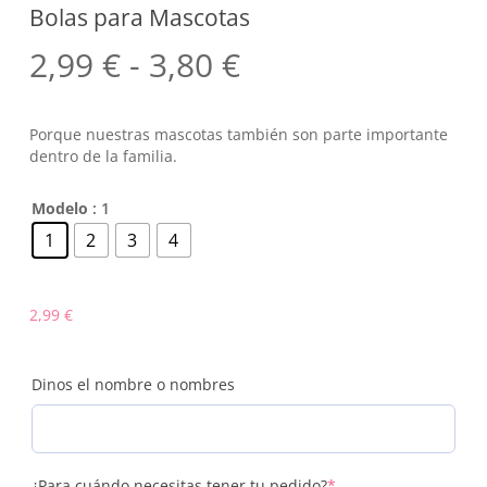
Bolas para Mascotas
Rango
2,99
€
-
3,80
€
de
precios:
Porque nuestras mascotas también son parte importante
desde
dentro de la familia.
2,99 €
Modelo
: 1
hasta
1
2
3
4
3,80 €
2,99
€
Dinos el nombre o nombres
(required)
¿Para cuándo necesitas tener tu pedido?
*