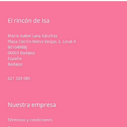
en
la
página
El rincón de Isa
de
producto
María Isabel Lara Sánchez
Plaza Cecilio Reino Vargas 2. Local A
80104988J
06003 Badajoz
España
Badajoz
621 329 085
Nuestra empresa
Términos y condiciones