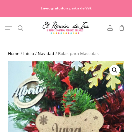
Skip
Menu
to
Envío gratuito a partir de 99€
Cart
Close
main
Cart
content
Menu
search
account
Home
/
Inicio
/
Navidad
/ Bolas para Mascotas