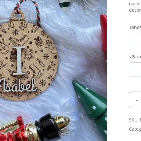
Joyeros
navid
decor
Petacas
Dinos
¿Para
SKU:
Categ