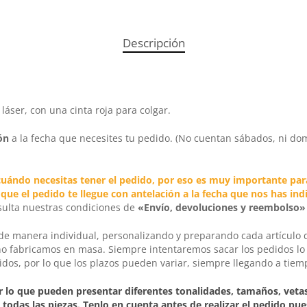
Descripción
ser, con una cinta roja para colgar.
ón
a la fecha que necesites tu pedido. (No cuentan sábados, ni dom
uándo necesitas tener el pedido, por eso es muy importante par
e el pedido te llegue con antelación a la fecha que nos has indi
ulta nuestras condiciones de
«Envío, devoluciones y reembolso»
 de manera individual, personalizando y preparando cada artículo
no fabricamos en masa. Siempre intentaremos sacar los pedidos l
os, por lo que los plazos pueden variar, siempre llegando a tiem
 lo que pueden presentar diferentes tonalidades, tamaños, veta
 todas las piezas. Tenlo en cuenta antes de realizar el pedido pu