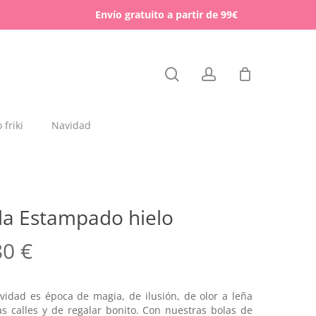
Menu
Envío gratuito a partir de 99€
Close
search
account
Cart
friki
Navidad
dajas y placas de madera
rchas
la Estampado hielo
lígrafos dedicados
80
€
esos para mascotas
vidad es época de magia, de ilusión, de olor a leña
as calles y de regalar bonito. Con nuestras bolas de