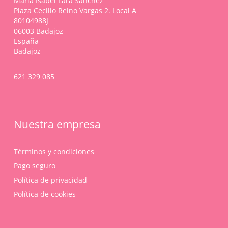
María Isabel Lara Sánchez
la
Plaza Cecilio Reino Vargas 2. Local A
página
80104988J
de
06003 Badajoz
producto
España
Badajoz
621 329 085
Nuestra empresa
Términos y condiciones
Pago seguro
Política de privacidad
Política de cookies