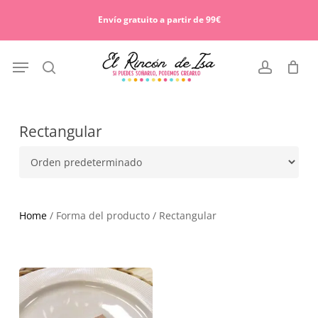
Skip
Menu
to
Envío gratuito a partir de 99€
Cart
Close
main
Cart
content
Menu
search
account
Rectangular
Home
/ Forma del producto / Rectangular