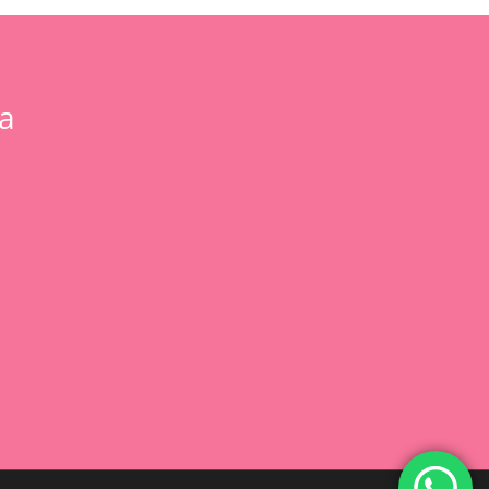
a
0,00
€
 Carrito
Finalizar Compra