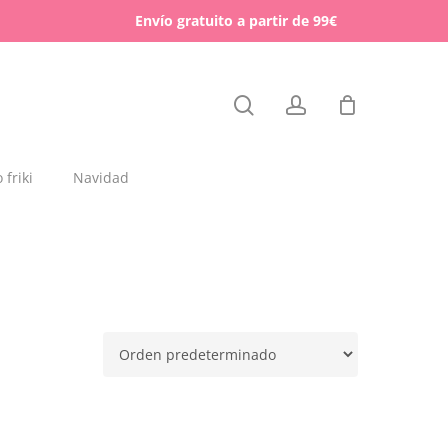
Menu
Envío gratuito a partir de 99€
Close
search
account
Cart
friki
Navidad
dajas y placas de madera
rchas
lígrafos dedicados
esos para mascotas