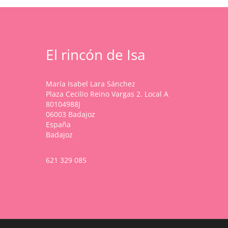
El rincón de Isa
María Isabel Lara Sánchez
Plaza Cecilio Reino Vargas 2. Local A
80104988J
06003 Badajoz
España
Badajoz
621 329 085