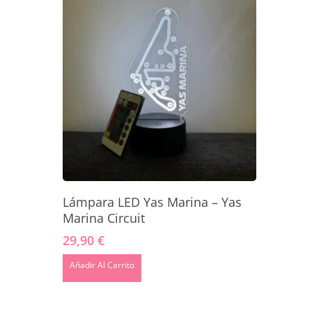
Añadir Al Carrito
Lámpara LED Yas Marina – Yas
Marina Circuit
29,90
€
Añadir Al Carrito