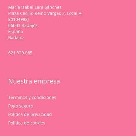
en
María Isabel Lara Sánchez
la
Plaza Cecilio Reino Vargas 2. Local A
página
80104988J
de
06003 Badajoz
producto
España
Badajoz
621 329 085
Nuestra empresa
Términos y condiciones
Pago seguro
Política de privacidad
Política de cookies