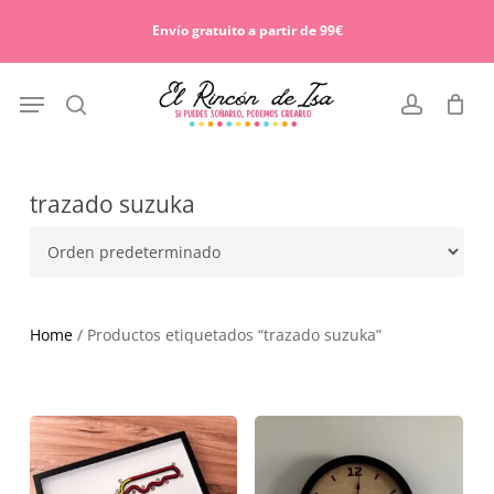
Skip
Menu
to
Envío gratuito a partir de 99€
Cart
Close
main
Cart
content
Menu
search
account
trazado suzuka
Home
/ Productos etiquetados “trazado suzuka”