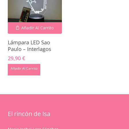
Añadir Al Carrito
Lámpara LED Sao
Paulo – Interlagos
29,90
€
No hay productos en el carrito.
Añadir Al Carrito
Go To Shop
El rincón de Isa