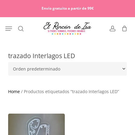
Skip
Menu
to
Envío gratuito a partir de 99€
Cart
Close
main
Cart
content
Menu
search
account
trazado Interlagos LED
Home
/ Productos etiquetados “trazado Interlagos LED”